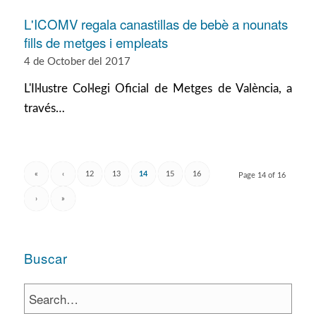
L'ICOMV regala canastillas de bebè a nounats
fills de metges i empleats
4 de October del 2017
L'Il·lustre Col·legi Oficial de Metges de València, a
través…
«
‹
12
13
14
15
16
Page 14 of 16
›
»
Buscar