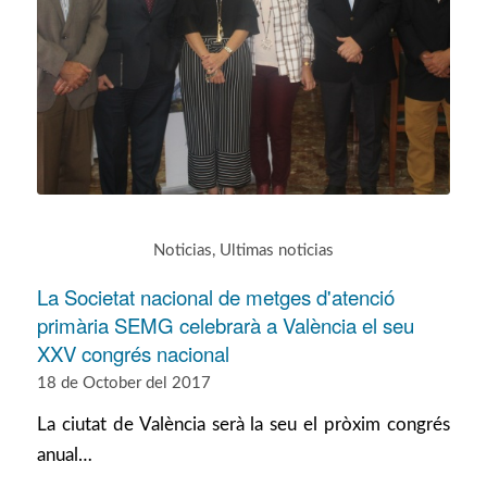
Noticias
,
Ultimas noticias
La Societat nacional de metges d'atenció
primària SEMG celebrarà a València el seu
XXV congrés nacional
18 de October del 2017
La ciutat de València serà la seu el pròxim congrés
anual…